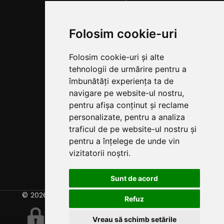
Condiții
Politica de
Folosim cookie-uri
retur
Politica de
Folosim cookie-uri și alte
transport
tehnologii de urmărire pentru a
Fonduri
îmbunătăți experiența ta de
Europene
navigare pe website-ul nostru,
Centru Spa
pentru afișa conținut și reclame
Parteneriate
personalizate, pentru a analiza
B2B pentru
Soluții de
traficul de pe website-ul nostru și
Wellness și
pentru a înțelege de unde vin
Saune
vizitatorii noștri.
Rate TBI
BANK
Sunt de acord
© 2026
SauneComplete
| Powered by
Xplication
Refuz
Vreau să schimb setările