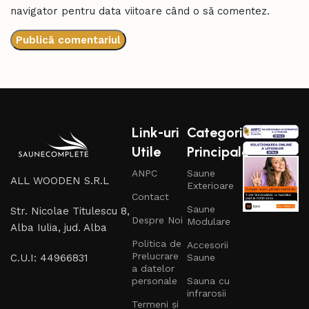
navigator pentru data viitoare când o să comentez.
Link-uri
Categorii
Utile
Principale
ANPC
Saune
ALL WOODEN S.R.L
Exterioare
Contact
Saune
Str. Nicolae Titulescu 8,
Despre Noi
Modulare
Alba Iulia, jud. Alba
Politica de
Accesorii
Prelucrare
C.U.I: 44966831
Saune
a datelor
personale
Sauna cu
infrarosii
Termeni și