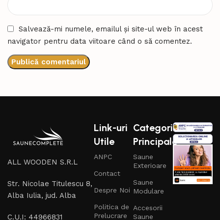
Salvează-mi numele, emailul și site-ul web în acest
navigator pentru data viitoare când o să comentez.
Link-uri
Categorii
Utile
Principale
ANPC
Saune
ALL WOODEN S.R.L
Exterioare
Contact
Saune
Str. Nicolae Titulescu 8,
Despre Noi
Modulare
Alba Iulia, jud. Alba
Politica de
Accesorii
Prelucrare
C.U.I: 44966831
Saune