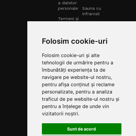
a datelor
personale
Sauna cu
infrarosii
Termeni și
Condiții
Politica de
Folosim cookie-uri
retur
Politica de
Folosim cookie-uri și alte
transport
tehnologii de urmărire pentru a
Fonduri
îmbunătăți experiența ta de
Europene
navigare pe website-ul nostru,
Centru Spa
pentru afișa conținut și reclame
Parteneriate
personalizate, pentru a analiza
B2B pentru
Soluții de
traficul de pe website-ul nostru și
Wellness și
pentru a înțelege de unde vin
Saune
vizitatorii noștri.
Rate TBI
BANK
Sunt de acord