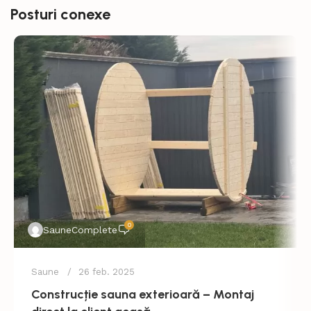
Posturi conexe
0
SauneComplete
Saune
26 feb. 2025
Construcție sauna exterioară – Montaj