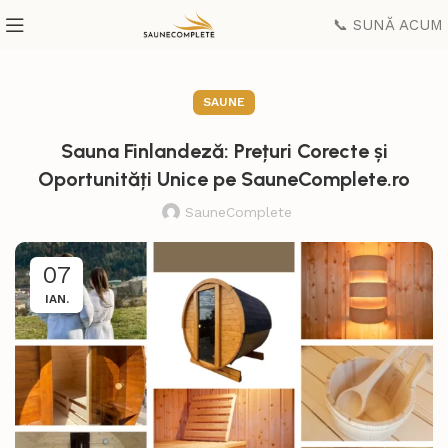
📞 SUNĂ ACUM
SAUNE
Sauna Finlandeză: Prețuri Corecte și
Oportunități Unice pe SauneComplete.ro
SauneComplete
07
IAN.