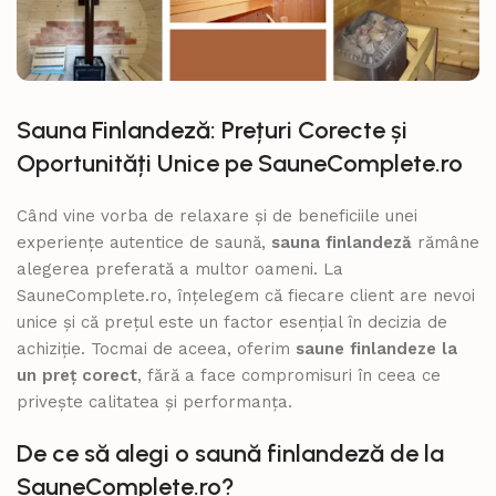
Sauna Finlandeză: Prețuri Corecte și
Oportunități Unice pe SauneComplete.ro
Când vine vorba de relaxare și de beneficiile unei
experiențe autentice de saună,
sauna finlandeză
rămâne
alegerea preferată a multor oameni. La
SauneComplete.ro, înțelegem că fiecare client are nevoi
unice și că prețul este un factor esențial în decizia de
achiziție. Tocmai de aceea, oferim
saune finlandeze la
un preț corect
, fără a face compromisuri în ceea ce
privește calitatea și performanța.
De ce să alegi o saună finlandeză de la
SauneComplete.ro?