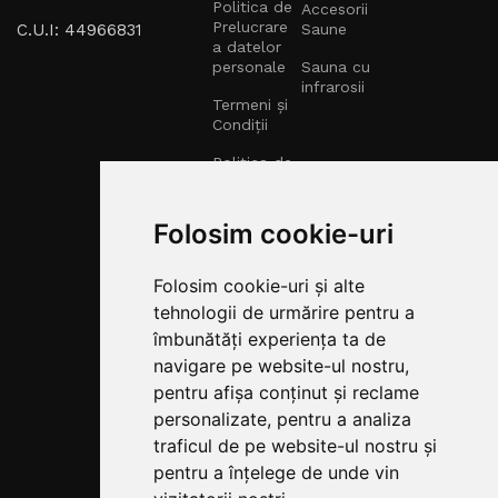
Politica de
Accesorii
Prelucrare
C.U.I: 44966831
Saune
a datelor
personale
Sauna cu
infrarosii
Termeni și
Condiții
Politica de
retur
Politica de
Folosim cookie-uri
transport
Fonduri
Folosim cookie-uri și alte
Europene
tehnologii de urmărire pentru a
Centru Spa
îmbunătăți experiența ta de
Parteneriate
navigare pe website-ul nostru,
B2B pentru
pentru afișa conținut și reclame
Soluții de
Wellness și
personalizate, pentru a analiza
Saune
traficul de pe website-ul nostru și
pentru a înțelege de unde vin
Rate TBI
BANK