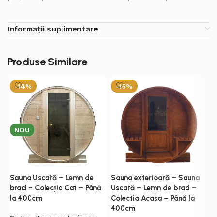
Informații suplimentare
Produse Similare
-14%
-15%
NOU
Sauna Uscată – Lemn de
Sauna exterioară – Sauna
S
Livrate de producător
Livrate de producător
brad – Colecția Cat – Până
Uscată – Lemn de brad –
b
la 400cm
Colectia Acasa – Până la
l
400cm