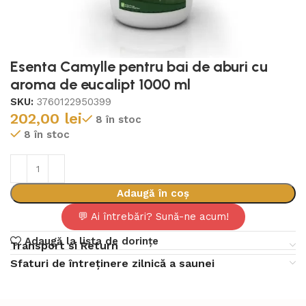
Esenta Camylle pentru bai de aburi cu
aroma de eucalipt 1000 ml
SKU:
3760122950399
202,00
lei
8 în stoc
8 în stoc
Adaugă în coș
💬 Ai întrebări? Sună-ne acum!
Adaugă la lista de dorințe
Transport si Return
Sfaturi de întreținere zilnică a saunei