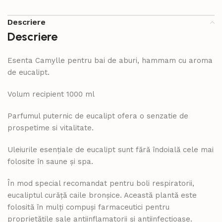
Descriere
Descriere
Esenta Camylle pentru bai de aburi, hammam cu aroma
de eucalipt.
Volum recipient 1000 ml
Parfumul puternic de eucalipt ofera o senzatie de
prospetime si vitalitate.
Uleiurile esenţiale de eucalipt sunt fără îndoială cele mai
folosite în saune şi spa.
În mod special recomandat pentru boli respiratorii,
eucaliptul curăţă caile bronşice. Această plantă este
folosită în mulţi compuşi farmaceutici pentru
proprietăţile sale antiinflamatorii şi antiinfecţioase.