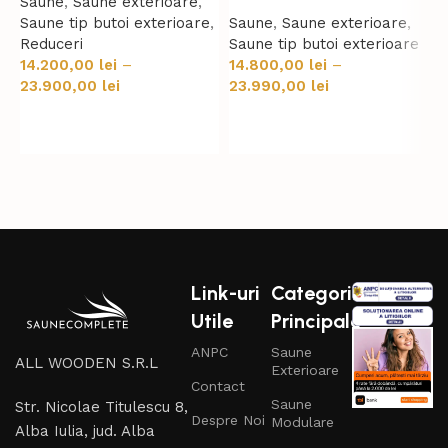
Saune
,
Saune exterioare
,
S
Saune tip butoi exterioare
,
Saune
,
Saune exterioare
,
S
Reduceri
Saune tip butoi exterioare
R
14.200,00
lei
–
14.800,00
lei
–
1
23.900,00
lei
23.990,00
lei
2
Selectează opțiunile
Selectează opțiunile
Link-uri
Categorii
Utile
Principale
ANPC
Saune
ALL WOODEN S.R.L
Exterioare
Contact
Saune
Str. Nicolae Titulescu 8,
Despre Noi
Modulare
Alba Iulia, jud. Alba